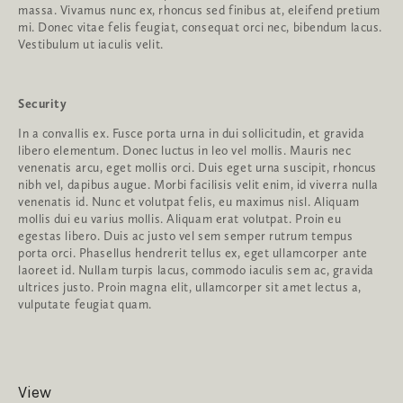
massa. Vivamus nunc ex, rhoncus sed finibus at, eleifend pretium
mi. Donec vitae felis feugiat, consequat orci nec, bibendum lacus.
Vestibulum ut iaculis velit.
Security
In a convallis ex. Fusce porta urna in dui sollicitudin, et gravida
libero elementum. Donec luctus in leo vel mollis. Mauris nec
venenatis arcu, eget mollis orci. Duis eget urna suscipit, rhoncus
nibh vel, dapibus augue. Morbi facilisis velit enim, id viverra nulla
venenatis id. Nunc et volutpat felis, eu maximus nisl. Aliquam
mollis dui eu varius mollis. Aliquam erat volutpat. Proin eu
egestas libero. Duis ac justo vel sem semper rutrum tempus
porta orci. Phasellus hendrerit tellus ex, eget ullamcorper ante
laoreet id. Nullam turpis lacus, commodo iaculis sem ac, gravida
ultrices justo. Proin magna elit, ullamcorper sit amet lectus a,
vulputate feugiat quam.
View